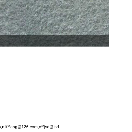
m
,nilt**
oag@126.com
,o**
jsd@jsd-