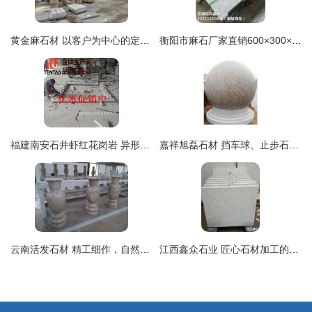
黄金麻石材 以客户为中心的定制化加工服务
衡阳市麻石厂家直销600×300×30规格板花岗岩流水板 专业石材加工品质保障
福建南安石井虾红花岗岩 异形线条石材雕刻定做的专业之选
嘉祥旭磊石材 挡车球、止步石、路障石加工批发一站式服务
云南活发石材 精工细作，自然与匠心的璀璨交锋
江西鑫众石业 匠心石材加工的行业典范