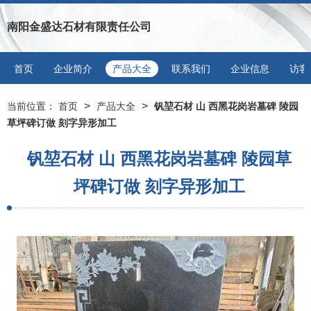
南阳金盛达石材有限责任公司
首页
企业简介
产品大全
联系我们
企业信息
访客
>
>
当前位置：
首页
产品大全
钒堃石材 山 西黑花岗岩墓碑 陵园
草坪碑订做 刻字异形加工
钒堃石材 山 西黑花岗岩墓碑 陵园草
坪碑订做 刻字异形加工